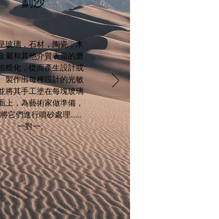
劃沙
是玻璃，石材，陶瓷，木
金屬和其他介質表面的磨
粗糙化，從而產生設計或
。製作出每種設計的光敏
並將其手工塗在每塊玻璃
面上，為藝術家做準備，
將它們進行噴砂處理……
一對一。