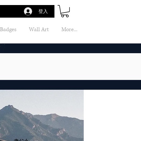
登入
 Badges
Wall Art
More...