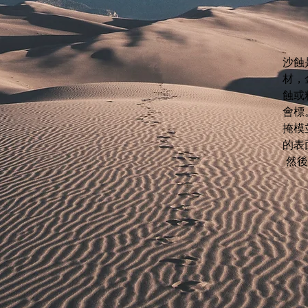
沙蝕
材，
蝕或
會標
掩模
的表
然後