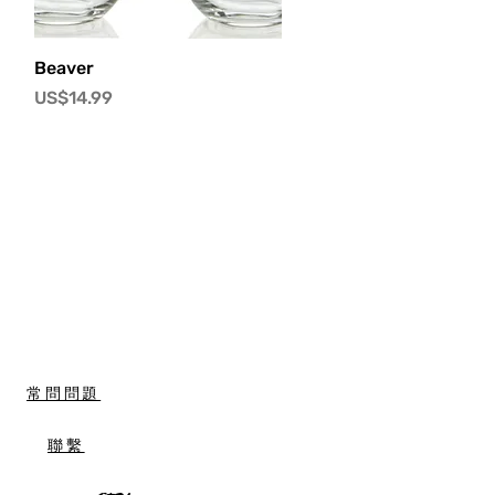
快速瀏覽
Beaver
價格
US$14.99
常問問題
聯繫