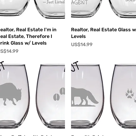
快速瀏覽
快速瀏覽
ealtor, Real Estate I'm in
Realtor, Real Estate Glass w
eal Estate, Therefore I
Levels
rink Glass w/ Levels
價格
US$14.99
價格
S$14.99