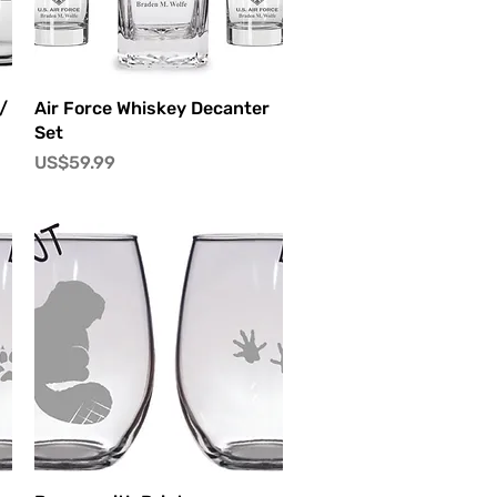
快速瀏覽
/
Air Force Whiskey Decanter
Set
價格
US$59.99