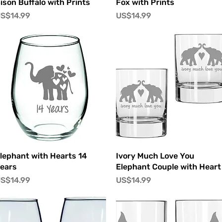
快速瀏覽
快速瀏覽
ison Buffalo with Prints
Fox with Prints
價格
價格
S$14.99
US$14.99
快速瀏覽
快速瀏覽
lephant with Hearts 14
Ivory Much Love You
ears
Elephant Couple with Heart
價格
價格
S$14.99
US$14.99