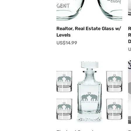
快速瀏覽
Realtor, Real Estate Glass w/
R
Levels
R
D
價格
US$14.99
U