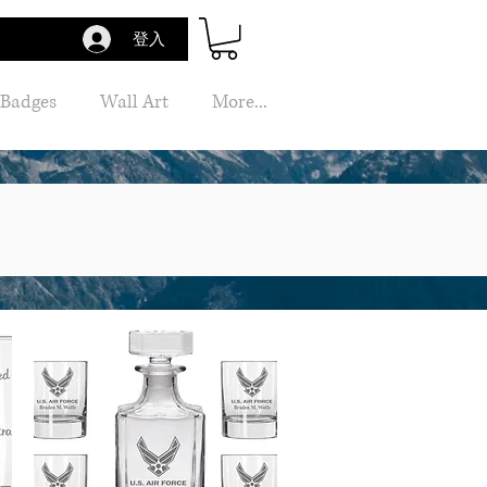
登入
 Badges
Wall Art
More...