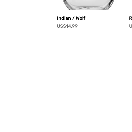
快速瀏覽
Indian / Wolf
R
價格
US$14.99
U