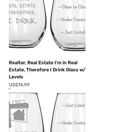
Realtor, Real Estate I'm in Real
Estate, Therefore I Drink Glass w/
Levels
價格
US$14.99