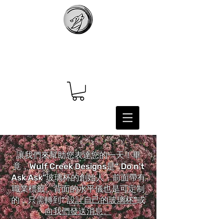
讓我們來幫助您表達您的一天！畢
竟，Wulf Creek Designs是“ Do n't
Ask Ask”玻璃杯的創始人，前面帶有
職業標籤。背面的水平儀也是可定制
的，只需轉到“
設計自己的玻璃杯”
或
向我們發送消息。