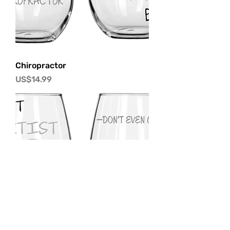
Chiropractor
價格
US$14.99