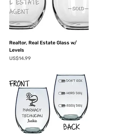
Realtor, Real Estate Glass w/
Levels
價格
US$14.99