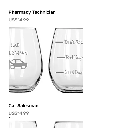
Pharmacy Technician
價格
US$14.99
Car Salesman
價格
US$14.99