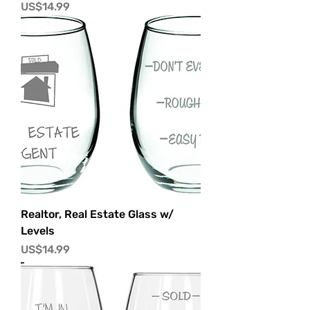
價格
US$14.99
Realtor, Real Estate Glass w/
Levels
價格
US$14.99