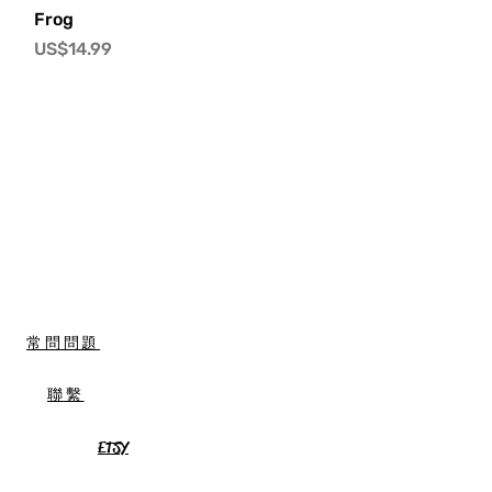
快速瀏覽
Frog
價格
US$14.99
常問問題
聯繫
ETSY