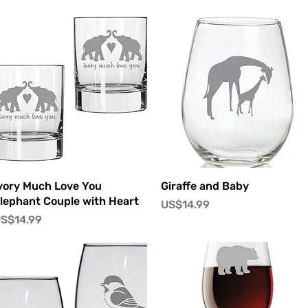
快速瀏覽
快速瀏覽
vory Much Love You
Giraffe and Baby
lephant Couple with Heart
價格
US$14.99
價格
S$14.99