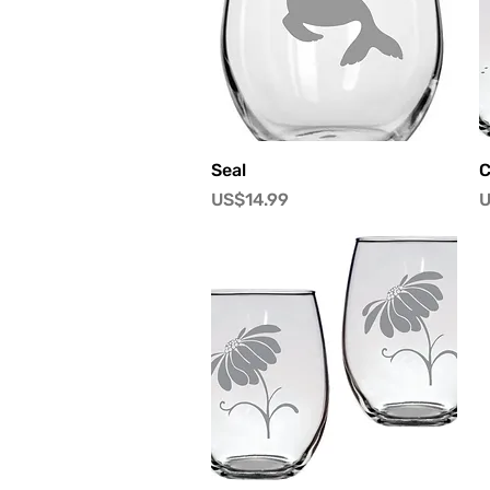
快速瀏覽
Seal
C
價格
US$14.99
U