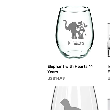
快速瀏覽
Elephant with Hearts 14
I
Years
E
價格
US$14.99
U