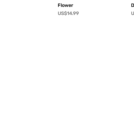
快速瀏覽
Flower
D
價格
US$14.99
U