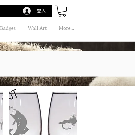
登入
 Badges
Wall Art
More...