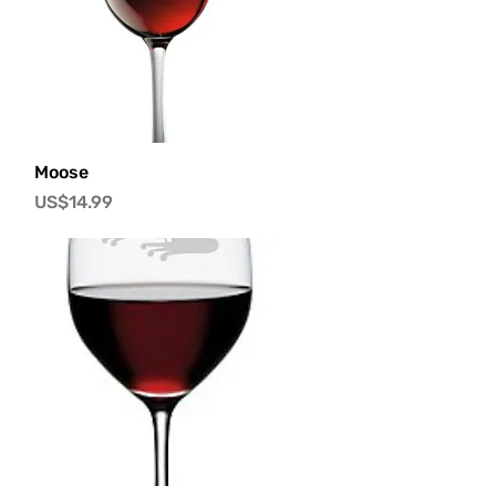
快速瀏覽
Moose
價格
US$14.99