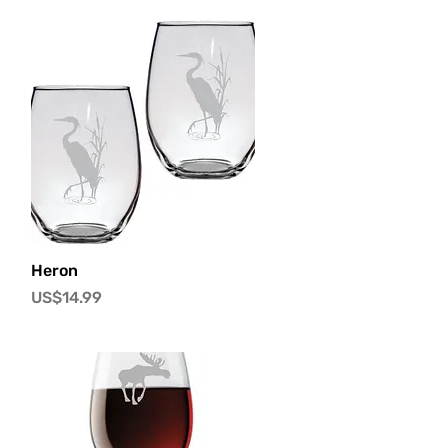
快速瀏覽
Heron
價格
US$14.99